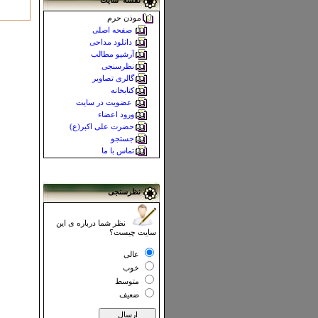
نقشه سایت
موذن حرم
صفحه اصلی
دانلود مداحی
آرشیو مطالب
نظرسنجی
گالری تصاویر
کتابخانه
عضویت در سایت
ورود اعضاء
حضرت علی اکبر(ع)
جستجو
تماس با ما
نظرسنجی
نظر شما درباره ی این
سایت چیست؟
عالی
خوب
متوسط
ضعیف