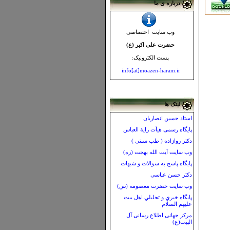
درباره ی ما
وب سایت اختصاصی
حضرت علی اکبر (ع)
پست الکترونیک:
info[at]moazen-haram.ir
لینک ها
استاد حسین انصاریان
پايگاه رسمی هیأت رایة العباس
دکتر روازاده ( طب سنتی )
وب سایت آیت الله بهجت (ره)
پايگاه پاسخ به سوالات و شبهات
دکتر حسن عباسی
وب سایت حضرت معصومه (س)
پايگاه خبري و تحليلي اهل بيت
عليهم السلام
مرکز جهانی اطلاع رسانی آل
البیت(ع)