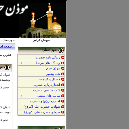
میهمان
گرامی
به وب سایت 
صفحه اص
منوی اصلی
عناوین پ
زندگی نامه حضرت
وب گاه های مرتبط
موذن حرم
شبه پیغمبر
عنوان کت
فضائل و کرامات
نویسنده 
اشعار درباره حضرت
: حجم فا
کتاب شناسی حضرت
سایت های مذهبی
امام زمان(ع) و حضرت
شهادت حضرت علی اکبر(ع)
عنوان کت
سیمای حضرت علی اکبر(ع)
نویسنده 
: حجم فا