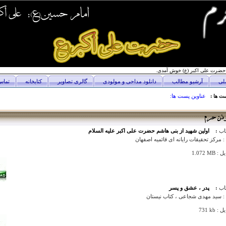
حضرت علی اکبر (ع) خوش آمدی.
لی
آرشیو مطالب
دانلود مداحی و مولودی
گالری تصاویر
کتابخانه
تماس 
عناوین پست ها:
ست ها :
اب
:
اولین شهید از بنی هاشم حضرت علی اکبر علیه السلام
:
مرکز تحقیقات رایانه ای قائمیه اصفهان
یل
1.072 MB
اب
:
پدر ، عشق و پسر
:
سید مهدی شجاعی ، کتاب نیستان
یل
731 kb