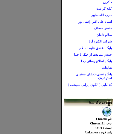
ذاکرین
کلبه کرامت
حزب الله سایبر
استاد علی اکبر رائفی پور
جنبش مصاف
سلام دلفان
شرکت الکترو آریا
پایگاه عشق علیه السلام
جنبش ممانعت از جنگ با خدا
پایگاه اطلاع رسانی رجا
شایعات
پایگاه تبیینی-تحلیلی سینمای
استراتژیک
کدآمایی ( الگوی ایرانی معیشت )
مرورگر شما
نام :Chrome
نوع : Chrome131
نسخه : 131.0
پلت فرم : Unknown